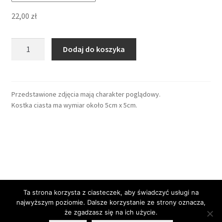
22,00
zł
Dodaj do koszyka
Przedstawione zdjęcia mają charakter poglądowy.
Kostka ciasta ma wymiar około 5cm x 5cm.
Polityka prywatności
Ta strona korzysta z ciasteczek, aby świadczyć usługi na
najwyższym poziomie. Dalsze korzystanie ze strony oznacza,
że zgadzasz się na ich użycie.