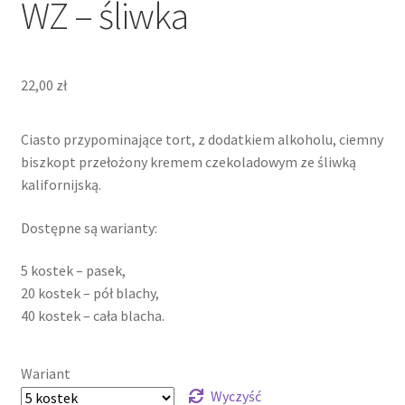
WZ – śliwka
22,00
zł
Ciasto przypominające tort, z dodatkiem alkoholu, ciemny
biszkopt przełożony kremem czekoladowym ze śliwką
kalifornijską.
Dostępne są warianty:
5 kostek – pasek,
20 kostek – pół blachy,
40 kostek – cała blacha.
Wariant
Wyczyść